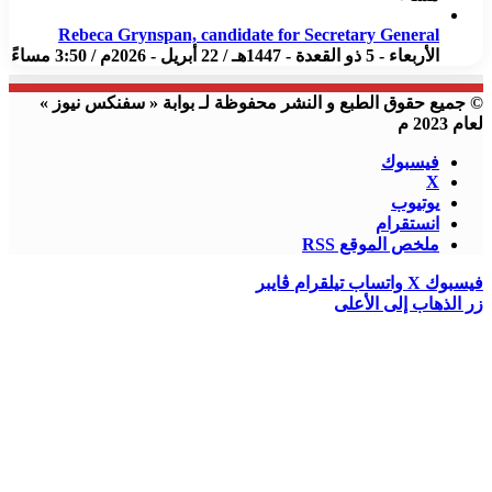
Rebeca Grynspan, candidate for Secretary General
الأربعاء - 5 ذو القعدة - 1447هـ / 22 أبريل - 2026م / 3:50 مساءً
© جميع حقوق الطبع و النشر محفوظة لـ بوابة « سفنكس نيوز »
لعام 2023 م
فيسبوك
X
يوتيوب
انستقرام
ملخص الموقع RSS
فيسبوك
X
واتساب
تيلقرام
ڤايبر
زر الذهاب إلى الأعلى