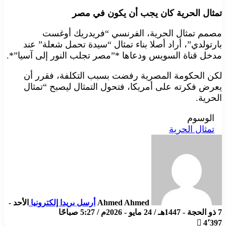
تمثال الحرية كان يجب أن يكون في مصر
مصمم تمثال الحرية، الفرنسي “فريدريك أوغست
بارتولدي”، أراد أصلا بناء تمثال “سيدة تحمل شعلة” عند
مدخل قناة السويس ودعاها *”مصر تجلب النور إلى آسيا”*.
لكن الحكومة المصرية رفضت بسبب التكلفة، فقرر أن
يعرض فكرته على أمريكا، فتحول التمثال ليصبح “تمثال
الحرية.
الوسوم
تمثال الحرية
Ahmed Ahmed
أرسل بريدا إلكترونيا
الأحد -
7 ذو الحجة - 1447هـ / 24 مايو - 2026م / 5:27 صباحًا
4٬397