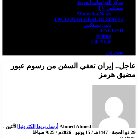
مركز الدراسات العربية
سفنكس TV
Albawaba-News
FACLON GLOBAL BUSINESS
دليل سفنكس
ENGLISH
Politics
Life Style
بحث عن
عاجل.. إيران تعفي السفن من رسوم عبور
مضيق هرمز
Ahmed Ahmed
أرسل بريدا إلكترونيا
الأثنين -
29 ذو الحجة - 1447هـ / 15 يونيو - 2026م / 9:25 صباحًا