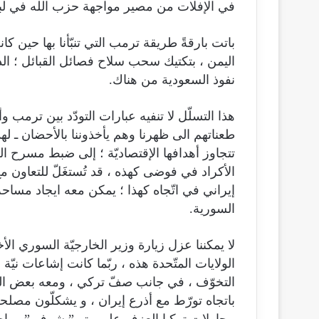
في الإفلات من مصير مواجهة حزب الله في لبن
باتت بارقةً طريقة ترمب التي تنبّأنا بها حين كا
اليمن ، بتكتيك سحب سلاح فصائل القبائل ؛ ال
نفوذ السعودية من هناك.
هذا التسلّل لا تنفيه عبارات التودّد بين ترمب 
طعناتهم الى ظهرنا وهم يأخذوننا بالأحضان ـ له
تتجاوز أهدافها الإقتصاديّة ؛ إلى ضبط مسرح ال
الأكراد في فوضى كهذه ، قد تُستغَلّ للتعاون 
إيراني في اتّجاه كهذا ؛ يمكن معه ايجاد مساحة
السورية.
لا يمكننا عزل زيارة وزير الخارجيّة السوري ال
الولايات المتّحدة هذه ، ربّما كانت إشاعات ن
التخوّف ، في جانب صفّ تركي ، ومعه بعض الدول 
باتجاه تورّط مع أذرع إيران ، و يشكلّون مصلحة
محاولات تركيا العزف على وتر ” شرف ” مهاجم