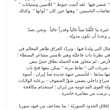
” عنصر فيها . لقد أثبتت خيوط ” كلاسين وستيانات ”
فاضات الياسمين ” وهنها حين كان ” آوانها ” وكذلك
 كلّفّنا ثمناً غالياً وقدراً عالياً . ونحن نصدّ
وعدنا أن تكون مدويّة .
ال التي ولدنا فيها ، وتردّد العراق ظاهر المعالم في
ي نظرنا ذات فاعليّة وهي تلامس مشاعر البسطاء ؛
لأرض ، لم تتجاوز هذه الحملة نطاق جسّ نبض
ه ضربات الى ” نقاط مرنة ” يمكن معها فتح باب
عنها سابقا – لتأسيس جبهة جديدة ضدّ إيران ، أسوة
عد صراع داخلي يضمن شقّ الصفوف – برعاية الولايات
حاولة القوى المدعومة من إيران ؛ استخدام مكافحة
عفي ترمب من مغامرة خاسرة .
قلاق الحدود السوريّة ؛ بما يضاعف من قيود سوريا