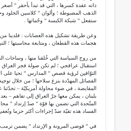
ذاته عقدة كسرها ، التي قد تبدأ بأحقر ” أصغر 
الذهب المضبوطة ؛ وألوان ” كلاسين الخلود وح
ستفعل ” شبكة الكبسة ” وحُماتها .
وعن طريقة تشكيل هذه العصابات : فلدينا من خبرة ما
هجمات هذه القطعان ، ومتابعة محاسبتها ؛ التي 
من روح السياسة التي خُلقنا منها ، وساحات القت
استقبال عراقجي ؛ لم تكن صولة فجر العراق ف
التوّاقين لرؤية قصص ” المدارس ” تحيا على ا
الفصائل المهدّدة بنزع سلاحها ؛ من خلال توجي
المقايضة ، في ضوء محاولة أمريكيّة – تحدّثنا 
بلبنان ، يمكن معها جرّ العراق إلى تفاهم – ب
المتّحدة التي تضمن بها قوّة ” صدّ إرتداد ” م
الفساد هذه تقيّة ضدّ إجراءات أكثر حزما وتُ
في ” فوضى المرونة و الإرتداد ” يضمن ترمب إ