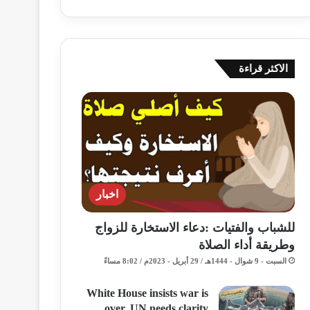
الاكثر قراءة
اخبار
للشباب والفتيات :دعاء الاستخارة للزواج
وطريقة أداء الصلاة
السبت - 9 شوال - 1444هـ / 29 أبريل - 2023م / 8:02 مساءً
White House insists war is
over, UN needs clarity