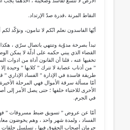
الأرض لا تتّسع لفاسد وضحيته ، أحدهما يجب أن
النقاط المرنة ،قدرة صدّ الإرتداد.
أيّها الفاسدون نعلم انّكم لا تنامون، ونؤكّد لكم 
تبدأ بصرخة مدوّية وتنتهي باتصال سرّي ، هكذا
القضاء الذي يبني حكمه على أدلّة لا يمكن الوصو
تخفيها عنه ، قلنا أن القانون أداة من ادوات 
” من أذناب عصابة لا تترك ” كلابها ” وحيدة إل
طريقة فاسدة في الإدارة ” الفساد الإداري ” ق
أمّا مسألة سرقة الأموال فهي المرحلة الأخيرة 
الأخرى للاختباء خلفها ؛ حتى يصل الأمر إلى أ
في الجرم.
أمّا عن عروض ” تسويق ضبط مسروقات ” فهي 
الفساد ، ولمدة شهر واحد ، وهم يخوضون معار
حرمان أصحاب الحقوق فيها ، تسلسل حلقات هذه