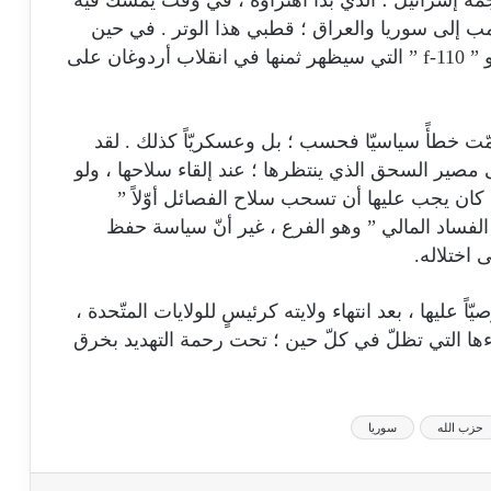
ب إلى سوريا والعراق ؛ قطبي هذا الوتر . في حين
يمسك ترمب بمقصّ صفقة محرّكات ” f-35 ” و ” f-110 ” التي سيظهر ثمنها في انقلاب أردوغان على
ّت خطأً سياسيّا فحسب ؛ بل وعسكريّاً كذلك . لقد
ى مصير السحق الذي ينتظرها ؛ عند إلقاء سلاحها ، ولو
 كان يجب عليها أن تسحب سلاح الفصائل أوّلاً ”
لفساد المالي ” وهو الفرع ، غير أنّ سياسة حفظ
 اختلاله.
 عليها ، بعد انتهاء ولايته كرئيسٍ للولايات المتّحدة ،
ا التي تظلّ في كلّ حين ؛ تحت رحمة التهديد بخرق
حزب الله
سوريا