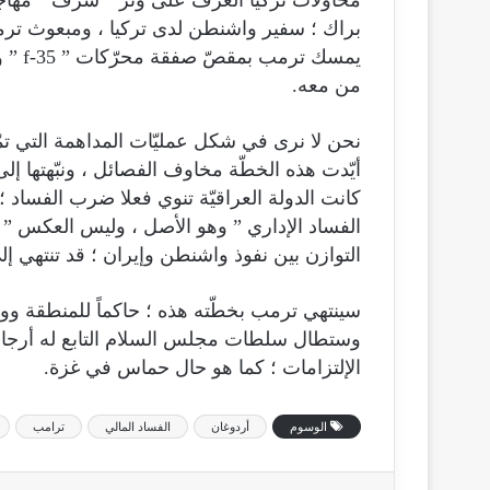
براك ؛ سفير واشنطن لدى تركيا ، ومبعوث ترم
من معه.
نحن لا نرى في شكل عمليّات المداهمة التي تم
أيّدت هذه الخطّة مخاوف الفصائل ، ونبّهتها إل
كانت الدولة العراقيّة تنوي فعلا ضرب الفساد ؛
الفساد الإداري ” وهو الأصل ، وليس العكس ” ا
التوازن بين نفوذ واشنطن وإيران ؛ قد تنتهي إلى
سينتهي ترمب بخطّته هذه ؛ حاكماً للمنطقة ووصيّاً
وستطال سلطات مجلس السلام التابع له أرجاءه
الإلتزامات ؛ كما هو حال حماس في غزة.
الوسوم
أردوغان
الفساد المالي
ترامب