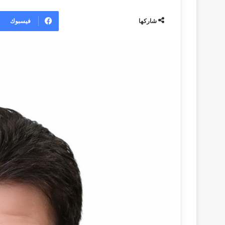
ر
س
فيسبوك
شاركها
ل
ب
ر
ي
د
ا
إ
ل
ك
ت
ر
و
ن
ي
ا