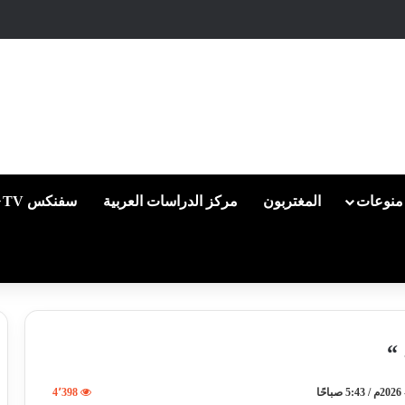
منوعات
المغتربون
مركز الدراسات العربية
سفنكس TV
“
4٬398