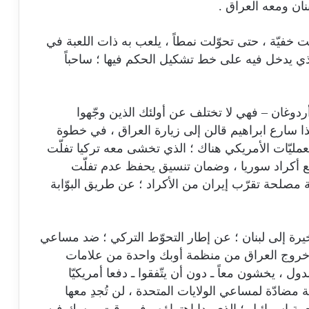
ان ومعه العراق .
نت خفيّة ، حتى تحوّلت نمطاً ، يلعب به ذات اللعبة في
ذي يدخل فيه على خط تشكيل الحكم فيها ؛ ساحباً
وأردوغان – فهي لا تختلف عن أولئك الذين وجّهوا
ذا سارع ابراهيم قالن إلى زيارة العراق ، في خطوة
عمليّات الأمريكي هناك ؛ الذي تخشى معه تركيا تفلّت
مع أكراد سوريا ، وضمان تنسيق يحفظ عدم تفلّت
 مصلحة تقرّب إيران من الأكراد ؛ عن طريق البوّابة
أخيرة إلى لبنان ؛ عن إطار التحوّط التركي ؛ ضد مساعي
يّة خروج العراق من منظمة أوبك واحدة من علامات
، يخشون معاً ـ دون أن يتّفقوا ـ دفعا أمريكيّا
 مضادّة لمساعي الولايات المتحدة ، لن تُجدِ معها
ة إسرائيل ؛ الذي بدا اهتراؤه ، في وقت يمسك فيه