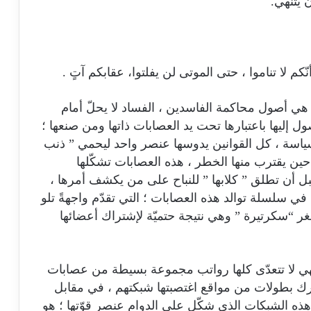
 يتنهي.
أنّكم لا تناموا ، حتى الموتى لن يفلتوا، عقابكم آتٍ .
 هي أصول محاكمة الفاسدين ، الفساد لا يحلّ أمام
ل إليها باعتبارها تحت يد العصابات ذاتها ومن صنعها ؛
السياسة ، كل القوانين يدوسها عنصر واحد ليحمي ” ذنب
ا حين يقترب منها الخطر ، هذه العصابات تشكّلها
بل أن تطلق ” كلابها ” للنباح على من يكشف أمرها ،
في سلسلة توالد هذه العصابات ؛ التي تقدّم واجهةً تلو
صغر “سكرتيرة ” وهي نتيجة حتميّة لإشتراك أعضائها
لا تتعدّى كلها رواتب مجموعة بسيطة من عصابات
ك بطولات من مواقع اغتصبتها شبكتهم ، في مقابل
 الشبكات الذي شكّل على الدوام عنصر قوّتها ؛ هو