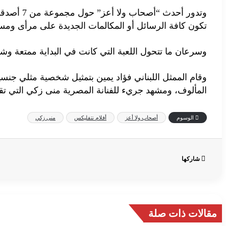
وتدور أح
تكون كافة الرسائل أو المكالمات الجديدة على مرأى ومس
وسرعان ما تتحول اللعبة التي كانت في البداية ممتعة وشي
وقام الممثل اللبناني فؤاد يمين بتمثيل شخصية مثلي جنس
المألوف، ومشهد جريء للفنانة المصرية منى زكي التي تقوم
الوسوم
أصحاب ولا أعز
أفلام نتفليكس
منى زكي
شاركها
مقالات ذات صلة