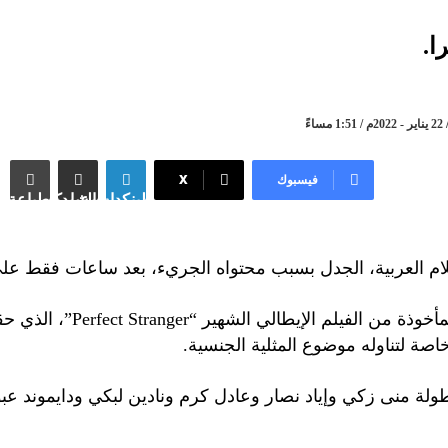
ا.
فيسبوك
X
لينكدإن
مشاركة عبر البريد
طباعة
أفلام العربية، الجدل بسبب محتواه الجريء، بعد ساعات فقط ع
وتباينت ردود أفعال مشاهدي 
ولة منى زكي وإياد نصار وعادل كرم ونادين لبكي ودايموند ع