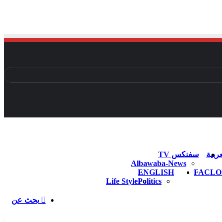
يل الدخول
ملخص الموقع RSS
انستقرام
يوتيوب
X
فيسبوك
ربية
سفنكس TV
Albawaba-News
ENGLISH
FACLO
Life Style
Politics
بحث عن