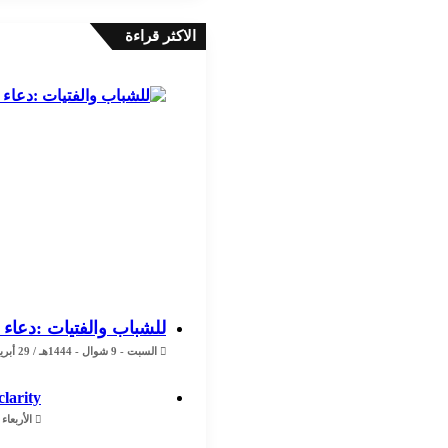
الاكثر قراءة
للشباب والفتيات :دعاء 
السبت - 9 شوال - 1444هـ / 29 أبريل - 2023م / 8:02 مساءً
clarity
الأربعاء - 19 ذو القعدة - 1447هـ / 6 مايو - 2026م 