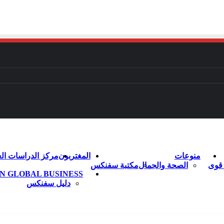
تسج
منوعات
المغتربون
مركز الدراسات الع
 قوى
الصحة والجمال
مكتبة سفنكس
N GLOBAL BUSINESS
دليل سفنكس