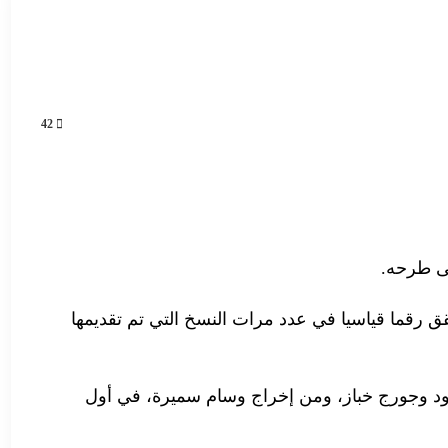
42
لى طرحه.
العمل بين مؤيدين للفكرة المأخوذة من الفيلم الإيطالي الشهير “Perfect Stranger”، الذي حقق رقما قياسيا في عدد مرات النسخ التي تم تقديمها
بود وجورج خباز، ومن إخراج وسام سميرة، في أول