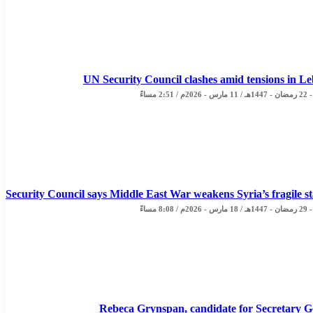
UN Security Council clashes amid tensions in L
 2:51 مساءً
Security Council says Middle East War weakens Syria’s fragile st
 8:08 مساءً
Rebeca Grynspan, candidate for Secretary G