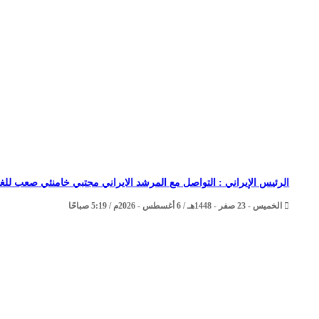
الرئيس الإيراني : التواصل مع المرشد الايراني مجتبي خامنئي صعب للغا
الخميس - 23 صفر - 1448هـ / 6 أغسطس - 2026م / 5:19 صباحًا