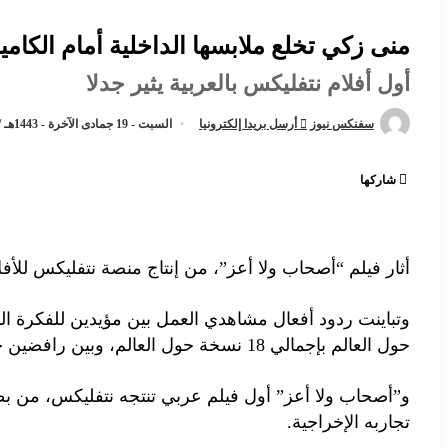
منى زكي تخلع ملابسها الداخلية أمام الكامير
أول أفلام نتفليكس بالعربية يثير جدلا
سفنكس نيوز
أرسل بريدا إلكترونيا
السبت - 19 جمادى الآخرة - 1443هـ / 22 يناير - 2022م / 1:51 مساءً
شاركها
أثار فيلم “أصحاب ولا أعز”، من إنتاج منصة نتفليكس لل
حول العالم بإجمالي 18 نسخة حول العالم، وبين رافضين خاصة لتناوله موضوع المثلية الجنسية.
و”أصحاب ولا أعز” أول فيلم عربي تنتجه نتفليكس، من بط
تجاربه الإخراجية.