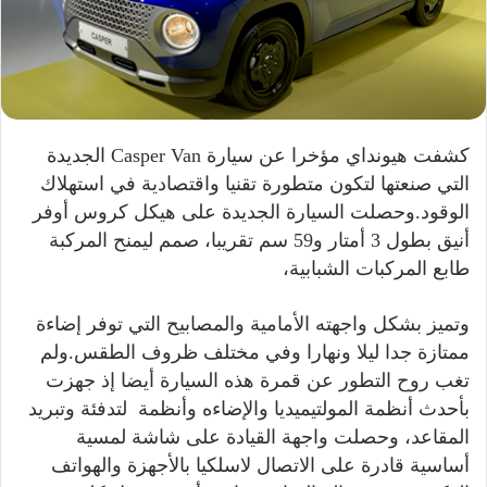
إ
ل
ك
ت
ر
و
كشفت هيونداي مؤخرا عن سيارة Casper Van الجديدة
ن
التي صنعتها لتكون متطورة تقنيا واقتصادية في استهلاك
ي
الوقود.وحصلت السيارة الجديدة على هيكل كروس أوفر
ا
أنيق بطول 3 أمتار و59 سم تقريبا، صمم ليمنح المركبة
طابع المركبات الشبابية،
وتميز بشكل واجهته الأمامية والمصابيح التي توفر إضاءة
ممتازة جدا ليلا ونهارا وفي مختلف ظروف الطقس.ولم
تغب روح التطور عن قمرة هذه السيارة أيضا إذ جهزت
بأحدث أنظمة المولتيميديا والإضاءه وأنظمة لتدفئة وتبريد
المقاعد، وحصلت واجهة القيادة على شاشة لمسية
أساسية قادرة على الاتصال لاسلكيا بالأجهزة والهواتف