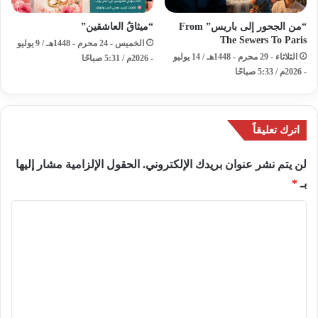
“من الجحور إلى باريس” From
“ميثاقُ العاشقين”
The Sewers To Paris
الخميس - 24 محرم - 1448هـ / 9 يوليو
الثلاثاء - 29 محرم - 1448هـ / 14 يوليو
- 2026م / 5:31 صباحًا
- 2026م / 5:33 صباحًا
اترك تعليقاً
لن يتم نشر عنوان بريدك الإلكتروني.
الحقول الإلزامية مشار إليها
بـ
*
ا
ل
ت
ع
ل
ي