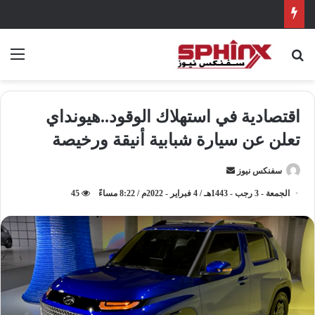
بحث عن
الق
اقتصادية في استهلاك الوقود..هيونداي
تعلن عن سيارة شبابية أنيقة ورخيصة
سفنكس نيوز
أ
ر
الجمعة - 3 رجب - 1443هـ / 4 فبراير - 2022م / 8:22 مساءً
45
س
ل
ب
ر
ي
د
ا