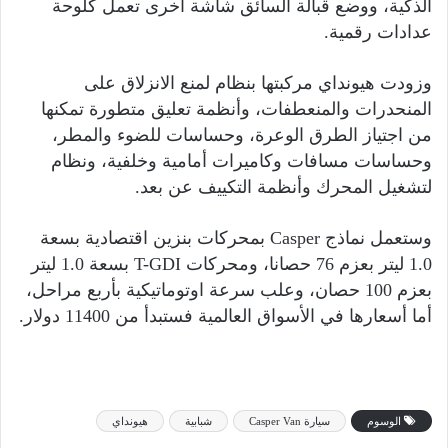
الذكية، ووضع قبالة السائق شاشة أخرى تعمل كلوحة
عدادات رقمية.
وزودت هيونداي مركبتها بنظام لمنع الانزلاق على
المنحدرات والمنعطفات، وأنظمة تعليق متطورة تمكنها
من اجتياز الطرق الوعرة، وحساسات للضوء والمطر،
وحساسات مسافات وكاميرات أمامية وخلفية، ونظام
لتشغيل المحرك وأنظمة التكييف عن بعد.
وستعمل نماذج Casper بمحركات بنزين اقتصادية بسعة
1.0 ليتر بعزم 76 حصانا، ومحركات T-GDI بسعة 1.0 ليتر
بعزم 100 حصان، وعلب سرعة اوتوماتيكية بأربع مراحل،
أما أسعارها في الأسواق العالمية فستبدأ من 11400 دولار.
الوسوم
سيارة Casper Van
شبابية
هيونداي