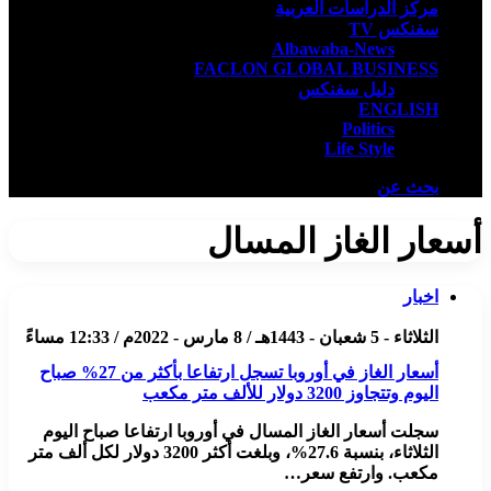
مركز الدراسات العربية
سفنكس TV
Albawaba-News
FACLON GLOBAL BUSINESS
دليل سفنكس
ENGLISH
Politics
Life Style
بحث عن
أسعار الغاز المسال
اخبار
الثلاثاء - 5 شعبان - 1443هـ / 8 مارس - 2022م / 12:33 مساءً
أسعار الغاز في أوروبا تسجل ارتفاعا بأكثر من 27% صباح
اليوم وتتجاوز 3200 دولار للألف متر مكعب
سجلت أسعار الغاز المسال في أوروبا ارتفاعا صباح اليوم
الثلاثاء، بنسبة 27.6%، وبلغت أكثر 3200 دولار لكل ألف متر
مكعب. وارتفع سعر…