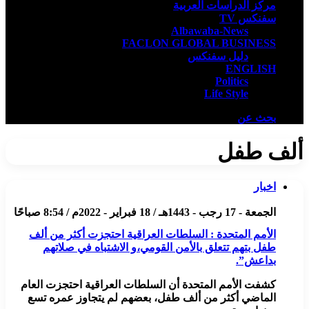
مركز الدراسات العربية
سفنكس TV
Albawaba-News
FACLON GLOBAL BUSINESS
دليل سفنكس
ENGLISH
Politics
Life Style
بحث عن
ألف طفل
اخبار
الجمعة - 17 رجب - 1443هـ / 18 فبراير - 2022م / 8:54 صباحًا
الأمم المتحدة : السلطات العراقية احتجزت أكثر من ألف
طفل بتهم تتعلق بالأمن القومي،و الاشتباه في صلاتهم
بداعش”.
كشفت الأمم المتحدة أن السلطات العراقية احتجزت العام
الماضي أكثر من ألف طفل، بعضهم لم يتجاوز عمره تسع