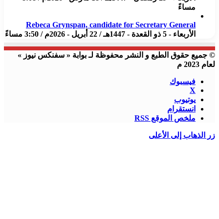
مساءً
Rebeca Grynspan, candidate for Secretary General
الأربعاء - 5 ذو القعدة - 1447هـ / 22 أبريل - 2026م / 3:50 مساءً
© جميع حقوق الطبع و النشر محفوظة لـ بوابة « سفنكس نيوز »
لعام 2023 م
فيسبوك
X
يوتيوب
انستقرام
ملخص الموقع RSS
زر الذهاب إلى الأعلى