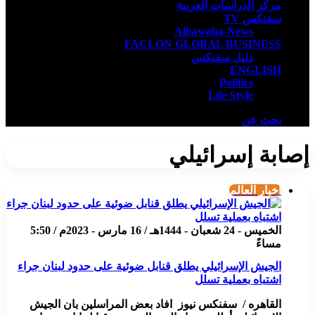
مركز الدراسات العربية
سفنكس TV
Albawaba-News
FACLON GLOBAL BUSINESS
دليل سفنكس
ENGLISH
Politics
Life Style
بحث عن
إصابة إسرائيلي
أخبار العالم
الخميس - 24 شعبان - 1444هـ / 16 مارس - 2023م / 5:50
مساءً
الجيش الإسرائيلي يطلق قنابل ضوئية على حدود لبنان جراء
اشتباه بعملية تسلل
القاهره / سفنكس نيوز افاد بعض المراسلين بان الجيش