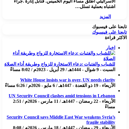
الاسرائيلي أطلق مساء اليوم الخميس. قنابل إنارة .جراء
اشتباه بعملية تسلل…
المزيد
تابعنا على فيسبوك
تابعنا على فيسبوك
الاكثر قراءة
اخبار
للشباب والفتيات :دعاء الاستخارة للزواج وطريقة أداء الصلاة
السبت - 9 شوال - 1444هـ / 29 أبريل - 2023م / 8:02 مساءً
White House insists war is over, UN needs clarity
الأربعاء - 19 ذو القعدة - 1447هـ / 6 مايو - 2026م / 6:26 مساءً
UN Security Council clashes amid tensions in Lebanon
الأربعاء - 22 رمضان - 1447هـ / 11 مارس - 2026م / 2:51
مساءً
Security Council says Middle East War weakens Syria’s
fragile stability
الأربعاء - 29 رمضان - 1447هـ / 18 مارس - 2026م / 8:08