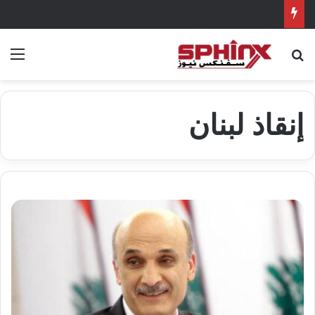
بحث عن
الق
إنقاذ لبنان