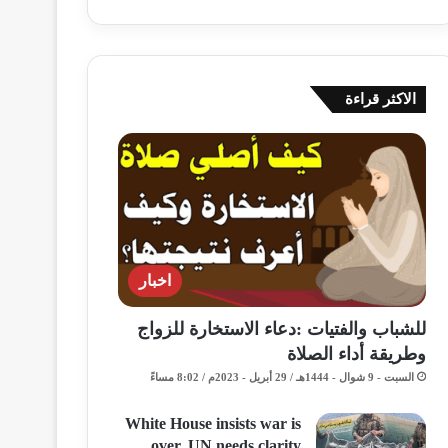
الاكثر قراءة
اخبار
للشباب والفتيات :دعاء الاستخارة للزواج
وطريقة أداء الصلاة
السبت - 9 شوال - 1444هـ / 29 أبريل - 2023م / 8:02 مساءً
White House insists war is
over, UN needs clarity