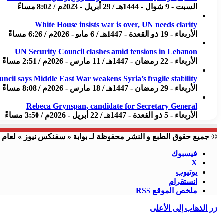
السبت - 9 شوال - 1444هـ / 29 أبريل - 2023م / 8:02 مساءً
White House insists war is over, UN needs clarity
الأربعاء - 19 ذو القعدة - 1447هـ / 6 مايو - 2026م / 6:26 مساءً
UN Security Council clashes amid tensions in Lebanon
الأربعاء - 22 رمضان - 1447هـ / 11 مارس - 2026م / 2:51 مساءً
uncil says Middle East War weakens Syria’s fragile stability
الأربعاء - 29 رمضان - 1447هـ / 18 مارس - 2026م / 8:08 مساءً
Rebeca Grynspan, candidate for Secretary General
الأربعاء - 5 ذو القعدة - 1447هـ / 22 أبريل - 2026م / 3:50 مساءً
© جميع حقوق الطبع و النشر محفوظة لـ بوابة « سفنكس نيوز » لعام 2023 م
فيسبوك
X
يوتيوب
انستقرام
ملخص الموقع RSS
زر الذهاب إلى الأعلى