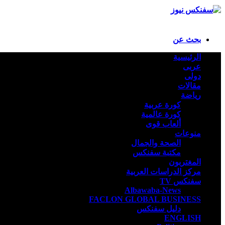
بحث عن
الرئيسية
عربى
دولى
مقالات
رياضة
كورة عربية
كورة عالمية
ألعاب قوى
منوعات
الصحة والجمال
مكتبة سفنكس
المغتربون
مركز الدراسات العربية
سفنكس TV
Albawaba-News
FACLON GLOBAL BUSINESS
دليل سفنكس
ENGLISH