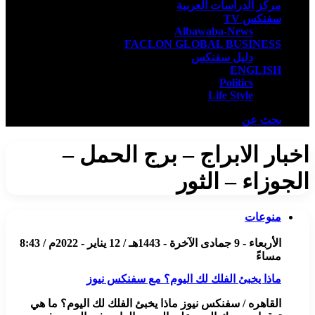
مركز الدراسات العربية
سفنكس TV
Albawaba-News
FACLON GLOBAL BUSINESS
دليل سفنكس
ENGLISH
Politics
Life Style
بحث عن
اخبار الابراج – برج الحمل –
الجوزاء – الثور
منوعات
الأربعاء - 9 جمادى الآخرة - 1443هـ / 12 يناير - 2022م / 8:43
مساءً
ماذا يخبئ الفلك لك اليوم؟ مع سفنكس نيوز
القاهره / سفنكس نيوز ماذا يخبئ الفلك لك اليوم؟ ما هي