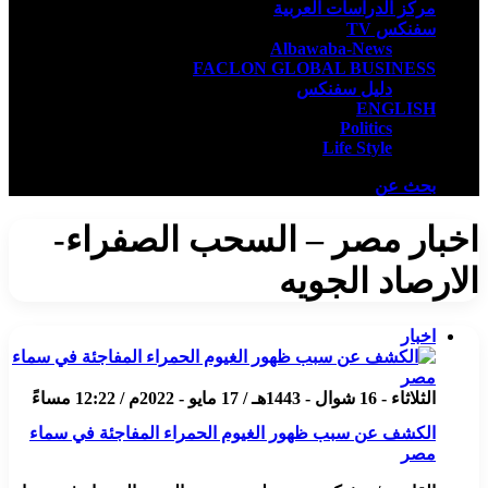
مركز الدراسات العربية
سفنكس TV
Albawaba-News
FACLON GLOBAL BUSINESS
دليل سفنكس
ENGLISH
Politics
Life Style
بحث عن
اخبار مصر – السحب الصفراء-
الارصاد الجويه
اخبار
الثلاثاء - 16 شوال - 1443هـ / 17 مايو - 2022م / 12:22 مساءً
الكشف عن سبب ظهور الغيوم الحمراء المفاجئة في سماء
مصر