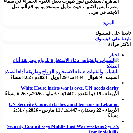
القاهره / سفنكس نيوز ظهرت بعض الغيوم الحمراء في سماء
مصر. أمس الاثنين، حيث تداول مستخدمو مواقع التواصل
الاجتماعي في…
المزيد
تابعنا على فيسبوك
تابعنا على فيسبوك
الاكثر قراءة
اخبار
للشباب والفتيات :دعاء الاستخارة للزواج وطريقة أداء الصلاة
السبت - 9 شوال - 1444هـ / 29 أبريل - 2023م / 8:02 مساءً
White House insists war is over, UN needs clarity
الأربعاء - 19 ذو القعدة - 1447هـ / 6 مايو - 2026م / 6:26 مساءً
UN Security Council clashes amid tensions in Lebanon
الأربعاء - 22 رمضان - 1447هـ / 11 مارس - 2026م / 2:51
مساءً
Security Council says Middle East War weakens Syria’s
fragile stability