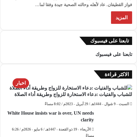
فواز القطيفان. عاد لأهله وحالته الصحية جيدة وفقا لما…
المزيد
تابعنا على فيسبوك
تابعنا على فيسبوك
الاكثر قراءة
اخبار
للشباب والفتيات :دعاء الاستخارة للزواج وطريقة أداء الصلاة
السبت - 9 شوال - 1444هـ / 29 أبريل - 2023م / 8:02 مساءً
White House insists war is over, UN needs
clarity
الأربعاء - 19 ذو القعدة - 1447هـ / 6 مايو - 2026م / 6:26
مساءً