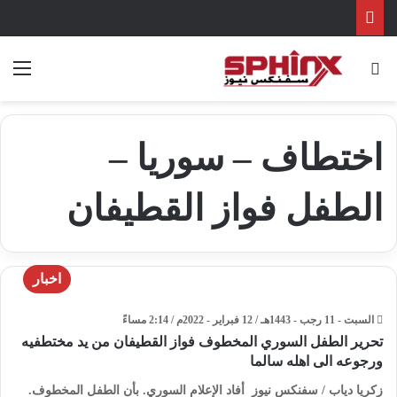
بحث عن
الق
اختطاف – سوريا –
الطفل فواز القطيفان
اخبار
السبت - 11 رجب - 1443هـ / 12 فبراير - 2022م / 2:14 مساءً
تحرير الطفل السوري المخطوف فواز القطيفان من يد مختطفيه
ورجوعه الى اهله سالما
زكريا دياب / سفنكس نيوز أفاد الإعلام السوري. بأن الطفل المخطوف.