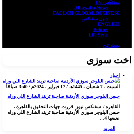
سفنكس TV
Albawaba-News
FACLON GLOBAL BUSINESS
دليل سفنكس
ENGLISH
Politics
Life Style
بحث عن
اخت سوزى
اخبار
السبت - 7 شعبان - 1445هـ / 17 فبراير - 2024م / 3:40 صباحًا
حبس البلوجر سوزي الأردنية صاحبة تريند الشارع اللي وراه
القاهره / سفنكس نيوز قررت جهات التحقيق بالقاهرة .
حبس البلوجر سوزي الأردنية صاحبة تريند الشارع اللي وراه
ضيعها 4…
المزيد