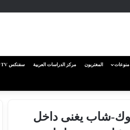
منوعات
المغتربون
مركز الدراسات العربية
سفنكس TV
ك توك-شاب يغنى داخل