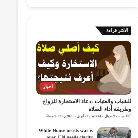
الاكثر قراءة
اخبار
للشباب والفتيات :دعاء الاستخارة للزواج
وطريقة أداء الصلاة
السبت - 9 شوال - 1444هـ / 29 أبريل - 2023م / 8:02 مساءً
White House insists war is
over, UN needs clarity