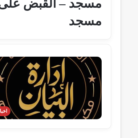
مسجد – القبض على 
مسجد
اخبا