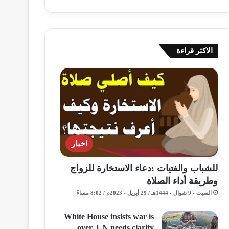
الاكثر قراءة
اخبار
للشباب والفتيات :دعاء الاستخارة للزواج
وطريقة أداء الصلاة
السبت - 9 شوال - 1444هـ / 29 أبريل - 2023م / 8:02 مساءً
White House insists war is
over, UN needs clarity