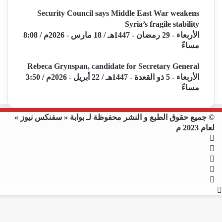
Security Council says Middle East War weakens
Syria’s fragile stability
الأربعاء - 29 رمضان - 1447هـ / 18 مارس - 2026م / 8:08
مساءً
Rebeca Grynspan, candidate for Secretary General
الأربعاء - 5 ذو القعدة - 1447هـ / 22 أبريل - 2026م / 3:50
مساءً
© جميع حقوق الطبع و النشر محفوظة لـ بوابة « سفنكس نيوز »
لعام 2023 م
فيسبوك
X
يوتيوب
انستقرام
ملخص
زر
الموقع
RSS
الذهاب
إلى
الأعلى