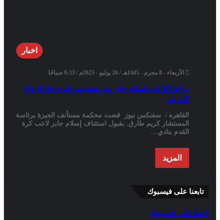
اخبار
الأربعاء - 8 محرم - 1445هـ / 26 يوليو - 2023م / 9:33 صباحًا
براءة اللاعب اسلام جابر من تهمة سرقة ورقة الزواج
العرفي
القاهره / سفنكس نيوز قضت محكمة مستأنف الجيزة برئاسة
المستشار كريم طارق. بقبول استئناف إسلام جابر لاعب كرة
القدم بنادي…
المزيد
تابعنا على فيسبوك
تابعنا على فيسبوك