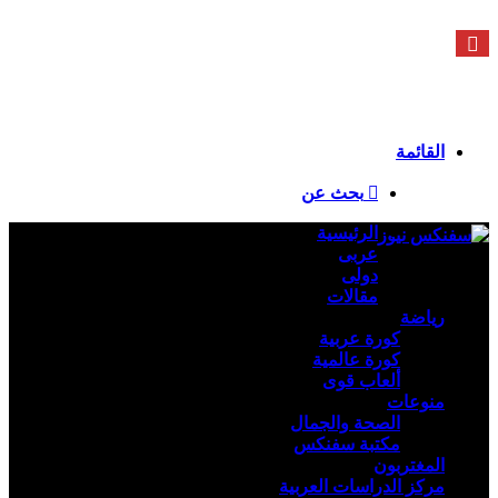
الأحد - 9 أغسطس - 2026 / 4:00 صباحًا
فيسبوك
X
يوتيوب
انستقرام
ملخص الموقع RSS
تسجيل الدخول
القائمة
بحث عن
الرئيسية
عربى
دولى
مقالات
رياضة
كورة عربية
كورة عالمية
ألعاب قوى
منوعات
الصحة والجمال
مكتبة سفنكس
المغتربون
مركز الدراسات العربية