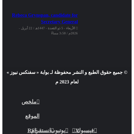
Rebeca Grynspan, candidate for
Secretary General
الأربعاء - 5 ذو القعدة - 1447هـ / 22 أبريل -
2026م / 3:50 مساءً
© جميع حقوق الطبع و النشر محفوظة لـ بوابة « سفنكس نيوز »
لعام 2023 م
ملخص
الموقع
فيسبوك
X
يوتيوب
انستقرام
RSS