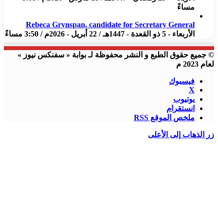
مساءً
Rebeca Grynspan, candidate for Secretary General
الأربعاء - 5 ذو القعدة - 1447هـ / 22 أبريل - 2026م / 3:50 مساءً
© جميع حقوق الطبع و النشر محفوظة لـ بوابة « سفنكس نيوز »
لعام 2023 م
فيسبوك
X
يوتيوب
انستقرام
ملخص الموقع RSS
زر الذهاب إلى الأعلى