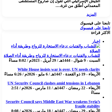
الجيش الإسرائيلي التي تقول إن صاروخ المستشفى
المعمداني أطلق من غزة،…
المزيد
تابعنا على فيسبوك
تابعنا على فيسبوك
الاكثر قراءة
اخبار
للشباب والفتيات :دعاء الاستخارة للزواج وطريقة أداء الصلاة
السبت - 9 شوال - 1444هـ / 29 أبريل - 2023م / 8:02 مساءً
White House insists war is over, UN needs clarity
الأربعاء - 19 ذو القعدة - 1447هـ / 6 مايو - 2026م / 6:26 مساءً
UN Security Council clashes amid tensions in Lebanon
الأربعاء - 22 رمضان - 1447هـ / 11 مارس - 2026م / 2:51
مساءً
Security Council says Middle East War weakens Syria’s
fragile stability
الأربعاء - 29 رمضان - 1447هـ / 18 مارس - 2026م / 8:08