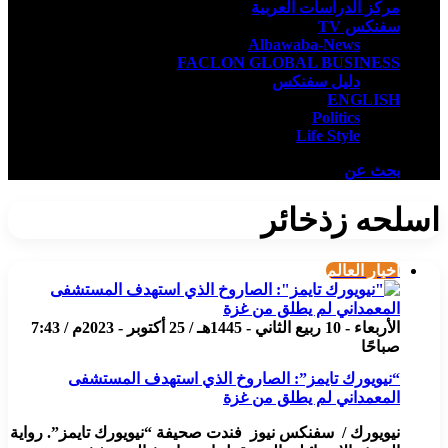
مركز الدراسات العربية
سفنكس TV
Albawaba-News
FACLON GLOBAL BUSINESS
دليل سفنكس
ENGLISH
Politics
Life Style
بحث عن
اسلحه زذخائر
أخبار العالم
الأربعاء - 10 ربيع الثاني - 1445هـ / 25 أكتوبر - 2023م / 7:43
صباحًا
“نيويورك تايمز”: الصاروخ الذي استهدف المستشفى
المعمداني لم يطلق من غزة
نيويورك / سفنكس نيوز فندت صحيفة “نيويورك تايمز”. رواية