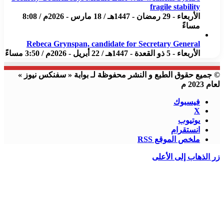
fragile stability
الأربعاء - 29 رمضان - 1447هـ / 18 مارس - 2026م / 8:08
مساءً
Rebeca Grynspan, candidate for Secretary General
الأربعاء - 5 ذو القعدة - 1447هـ / 22 أبريل - 2026م / 3:50 مساءً
© جميع حقوق الطبع و النشر محفوظة لـ بوابة « سفنكس نيوز »
لعام 2023 م
فيسبوك
X
يوتيوب
انستقرام
ملخص الموقع RSS
زر الذهاب إلى الأعلى