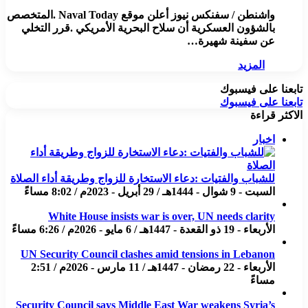
واشنطن / سفنكس نيوز أعلن موقع Naval Today .المتخصص
بالشؤون العسكرية أن سلاح البحرية الأمريكي .قرر التخلي
عن سفينة شهيرة…
المزيد
تابعنا على فيسبوك
تابعنا على فيسبوك
الاكثر قراءة
اخبار
للشباب والفتيات :دعاء الاستخارة للزواج وطريقة أداء الصلاة
السبت - 9 شوال - 1444هـ / 29 أبريل - 2023م / 8:02 مساءً
White House insists war is over, UN needs clarity
الأربعاء - 19 ذو القعدة - 1447هـ / 6 مايو - 2026م / 6:26 مساءً
UN Security Council clashes amid tensions in Lebanon
الأربعاء - 22 رمضان - 1447هـ / 11 مارس - 2026م / 2:51
مساءً
Security Council says Middle East War weakens Syria’s