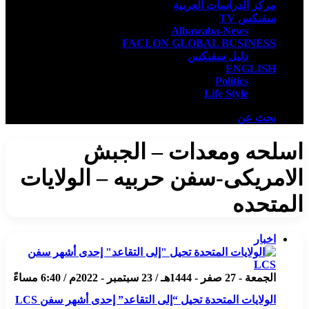
مركز الدراسات العربية
سفنكس TV
Albawaba-News
FACLON GLOBAL BUSINESS
دليل سفنكس
ENGLISH
Politics
Life Style
بحث عن
اسلحه ومعدات – الجبش
الامريكى-سفن حربيه – الولايات
المتحده
اخبار
الجمعة - 27 صفر - 1444هـ / 23 سبتمبر - 2022م / 6:40 مساءً
الولايات المتحدة تحيل “إلى التقاعد” إحدى أشهر سفن LCS