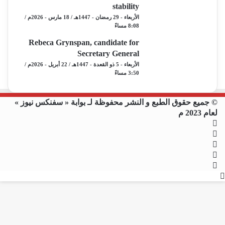
stability
الأربعاء - 29 رمضان - 1447هـ / 18 مارس - 2026م /
8:08 مساءً
Rebeca Grynspan, candidate for
Secretary General
الأربعاء - 5 ذو القعدة - 1447هـ / 22 أبريل - 2026م /
3:50 مساءً
© جميع حقوق الطبع و النشر محفوظة لـ بوابة « سفنكس نيوز »
لعام 2023 م
فيسبوك
X
يوتيوب
انستقرام
ملخص
زر
الموقع
RSS
الذهاب
إلى
الأعلى