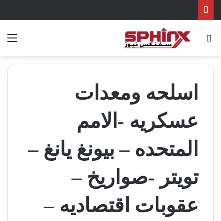
بحث عن
الق
اسلحه ومعدات
عسكريه -الامم
المتحده – بيونغ يانغ –
تويتر -صواريخ –
عقوبات اقتصاديه –