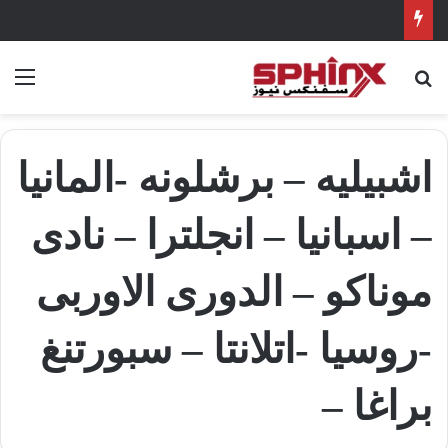
بحث عن
الق
اشبيليه – برشلونه -المانيا
– اسبانيا – انجلترا – نادى
موناكو – الدورى الاوربى
-روسيا -اتلانتا – سبورتنغ
براغا –