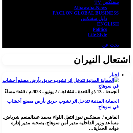
سفنكس TV
Albawaba-News
FACLON GLOBAL BUSINESS
دليل سفنكس
ENGLISH
Politics
Life Style
بحث عن
اشتعال النيران
اخبار
الجمعة - 13 ذو القعدة - 1444هـ / 2 يونيو - 2023م / 6:40 مساءً
الحماية المدنية تتدخل اثر نشوب حريق بأرض مصنع أخشاب
في سوهاج
القاهره / سفنكس نيوز انتقل اللواء محمد عبدالمنعم شرباش.
مساعد وزير الداخلية مدير أمن سوهاج. بصحبة مدير إدارة
قوات الحماية…