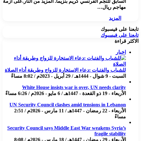
السابق للنجم الفرنسي كريم بنزيما. المزيد من النار.على أزمة
مهاجم ريال…
المزيد
تابعنا على فيسبوك
تابعنا على فيسبوك
الاكثر قراءة
اخبار
للشباب والفتيات :دعاء الاستخارة للزواج وطريقة أداء الصلاة
السبت - 9 شوال - 1444هـ / 29 أبريل - 2023م / 8:02 مساءً
White House insists war is over, UN needs clarity
الأربعاء - 19 ذو القعدة - 1447هـ / 6 مايو - 2026م / 6:26 مساءً
UN Security Council clashes amid tensions in Lebanon
الأربعاء - 22 رمضان - 1447هـ / 11 مارس - 2026م / 2:51
مساءً
Security Council says Middle East War weakens Syria’s
fragile stability
الأربعاء - 29 رمضان - 1447هـ / 18 مارس - 2026م / 8:08