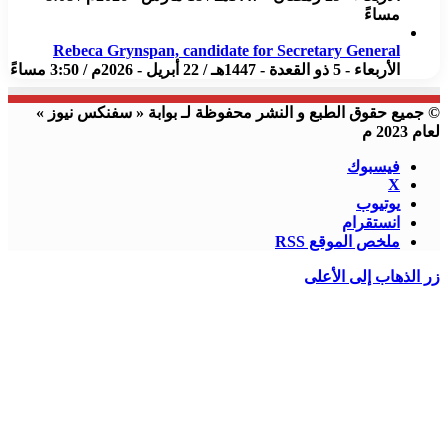
مساءً
Rebeca Grynspan, candidate for Secretary General
الأربعاء - 5 ذو القعدة - 1447هـ / 22 أبريل - 2026م / 3:50 مساءً
© جميع حقوق الطبع و النشر محفوظة لـ بوابة « سفنكس نيوز »
لعام 2023 م
فيسبوك
X
يوتيوب
انستقرام
ملخص الموقع RSS
زر الذهاب إلى الأعلى