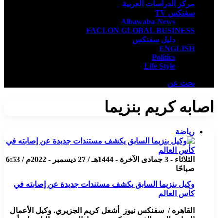
مركز الدراسات العربية
سفنكس TV
Albawaba-News
FACLON GLOBAL BUSINESS
دليل سفنكس
ENGLISH
Politics
Life Style
بحث عن
اصابه كريم بنزيما
رياضة
الثلاثاء - 3 جمادى الآخرة - 1444هـ / 27 ديسمبر - 2022م / 6:53
صباحًا
وكيل بنزيما السابق يكشف مستندات جديدة عن إصابته في
كأس العالم
القاهره / سفنكس نيوز أشعل كريم الجزيري. وكيل الأعمال