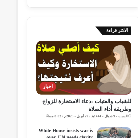
الاكثر قراءة
اخبار
للشباب والفتيات :دعاء الاستخارة للزواج
وطريقة أداء الصلاة
السبت - 9 شوال - 1444هـ / 29 أبريل - 2023م / 8:02 مساءً
White House insists war is
over, UN needs clarity