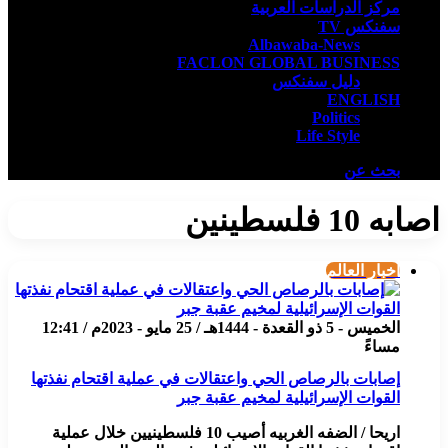
مركز الدراسات العربية
سفنكس TV
Albawaba-News
FACLON GLOBAL BUSINESS
دليل سفنكس
ENGLISH
Politics
Life Style
بحث عن
اصابه 10 فلسطينين
أخبار العالم
الخميس - 5 ذو القعدة - 1444هـ / 25 مايو - 2023م / 12:41
مساءً
إصابات بالرصاص الحي واعتقالات في عملية اقتحام نفذتها
القوات الإسرائيلية لمخيم عقبة جبر
اريحا / الضفه الغربيه أصيب 10 فلسطينيين خلال عملية