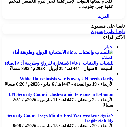
اقتحام نفذتها القوات الإسرائيلية فجر اليوم الخميس لمخيم
عقبة جبر، جنوب…
المزيد
تابعنا على فيسبوك
تابعنا على فيسبوك
الاكثر قراءة
اخبار
للشباب والفتيات :دعاء الاستخارة للزواج وطريقة أداء الصلاة
السبت - 9 شوال - 1444هـ / 29 أبريل - 2023م / 8:02 مساءً
White House insists war is over, UN needs clarity
الأربعاء - 19 ذو القعدة - 1447هـ / 6 مايو - 2026م / 6:26 مساءً
UN Security Council clashes amid tensions in Lebanon
الأربعاء - 22 رمضان - 1447هـ / 11 مارس - 2026م / 2:51
مساءً
Security Council says Middle East War weakens Syria’s
fragile stability
الأربعاء - 29 رمضان - 1447هـ / 18 مارس - 2026م / 8:08