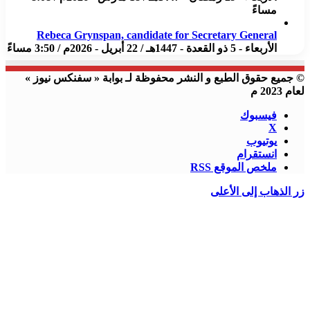
مساءً
Rebeca Grynspan, candidate for Secretary General
الأربعاء - 5 ذو القعدة - 1447هـ / 22 أبريل - 2026م / 3:50 مساءً
© جميع حقوق الطبع و النشر محفوظة لـ بوابة « سفنكس نيوز »
لعام 2023 م
فيسبوك
X
يوتيوب
انستقرام
ملخص الموقع RSS
زر الذهاب إلى الأعلى