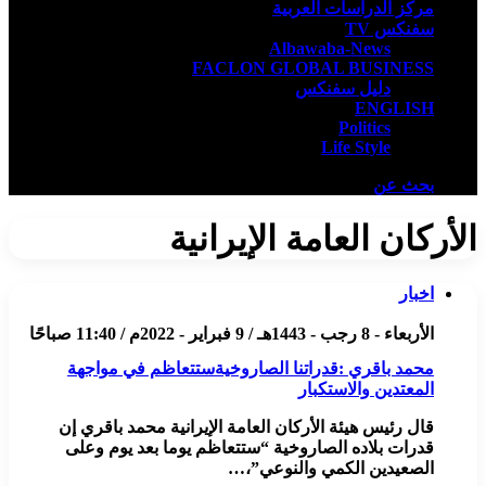
مركز الدراسات العربية
سفنكس TV
Albawaba-News
FACLON GLOBAL BUSINESS
دليل سفنكس
ENGLISH
Politics
Life Style
بحث عن
الأركان العامة الإيرانية
اخبار
الأربعاء - 8 رجب - 1443هـ / 9 فبراير - 2022م / 11:40 صباحًا
محمد باقري :قدراتنا الصاروخيةستتعاظم في مواجهة
المعتدين والاستكبار
قال رئيس هيئة الأركان العامة الإيرانية محمد باقري إن
قدرات بلاده الصاروخية “ستتعاظم يوما بعد يوم وعلى
الصعيدين الكمي والنوعي”،…