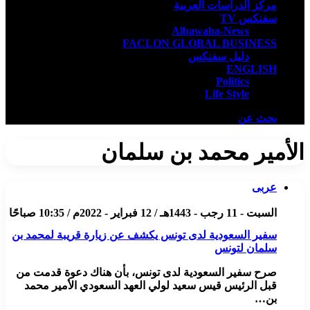
مركز الدراسات العربية
سفنكس TV
Albawaba-News
FACLON GLOBAL BUSINESS
دليل سفنكس
ENGLISH
Politics
Life Style
بحث عن
الأمير محمد بن سلمان
عربى
السبت - 11 رجب - 1443هـ / 12 فبراير - 2022م / 10:35 صباحًا
سفير السعودية لدى تونس يكشف عن زيارة قريبة لمحمد بن
سلمان لتونس
صرح سفير السعودية لدى تونس، بأن هناك دعوة قدمت من
قبل الرئيس قيس سعيد لولي العهد السعودي الأمير محمد
بن…