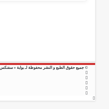
© جميع حقوق الطبع و النشر محفوظة لـ بوابة « سفنكس نيوز »
فيسبوك
X
يوتيوب
انستقرام
ملخص
زر
الموقع
الذهاب
RSS
إلى