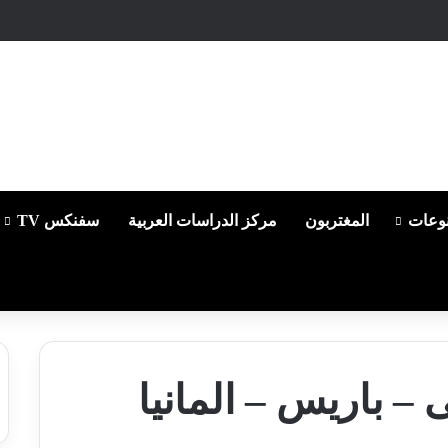
وعات
المغتربون
مركز الدراسات العربية
سفنكس TV
ى – باريس – المانيا