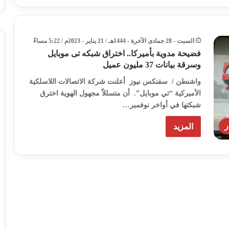
السبت - 28 جمادى الآخرة - 1444هـ / 21 يناير - 2023م / 5:22 مساءً
فضيحة مدوية بأميركا.. اختراق شبكه تى موبايل
وسرقة بيانات 37 مليون عميل
واشنطن / سفنكس نيوز أعلنت شركة الاتصالات اللاسلكية
الأميركية “تي موبايل”. أن متسللاً مجهول الهوية اخترق
شبكتها في أواخر نوفمبر…
ر
المزيد