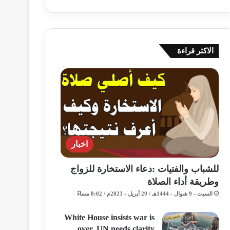
الاكثر قراءة
اخبار
للشباب والفتيات :دعاء الاستخارة للزواج
وطريقة أداء الصلاة
السبت - 9 شوال - 1444هـ / 29 أبريل - 2023م / 8:02 مساءً
White House insists war is
over, UN needs clarity