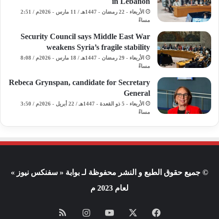
in Lebanon
الأربعاء - 22 رمضان - 1447هـ / 11 مارس - 2026م / 2:51
مساءً
Security Council says Middle East War
weakens Syria’s fragile stability
الأربعاء - 29 رمضان - 1447هـ / 18 مارس - 2026م / 8:08
مساءً
Rebeca Grynspan, candidate for Secretary
General
الأربعاء - 5 ذو القعدة - 1447هـ / 22 أبريل - 2026م / 3:50
مساءً
© جميع حقوق الطبع و النشر محفوظة لـ بوابة « سفنكس نيوز »
لعام 2023 م
فيسبوك
X
يوتيوب
انستقرام
ملخص