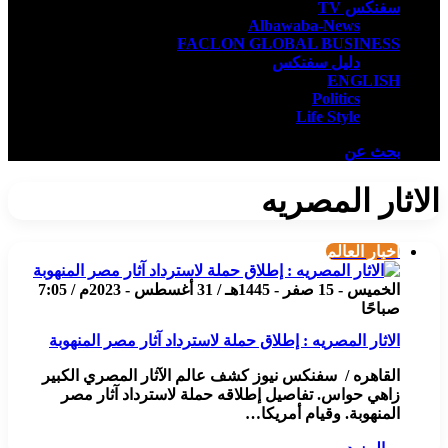
سفنكس TV
Albawaba-News
FACLON GLOBAL BUSINESS
دليل سفنكس
ENGLISH
Politics
Life Style
بحث عن
الاثار المصريه
أخبار العالم
الخميس - 15 صفر - 1445هـ / 31 أغسطس - 2023م / 7:05
صباحًا
الاثار المصريه : إطلاق حملة لاسترداد آثار مصر المنهوبة
القاهره / سفنكس نيوز كشف عالم الآثار المصري الكبير
زاهي حواس. تفاصيل إطلاقه حملة لاسترداد آثار مصر
المنهوبة. وقيام أمريكا…