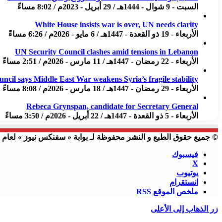
السبت - 9 شوال - 1444هـ / 29 أبريل - 2023م / 8:02 مساءً
White House insists war is over, UN needs clarity
الأربعاء - 19 ذو القعدة - 1447هـ / 6 مايو - 2026م / 6:26 مساءً
UN Security Council clashes amid tensions in Lebanon
الأربعاء - 22 رمضان - 1447هـ / 11 مارس - 2026م / 2:51 مساءً
uncil says Middle East War weakens Syria’s fragile stability
الأربعاء - 29 رمضان - 1447هـ / 18 مارس - 2026م / 8:08 مساءً
Rebeca Grynspan, candidate for Secretary General
الأربعاء - 5 ذو القعدة - 1447هـ / 22 أبريل - 2026م / 3:50 مساءً
© جميع حقوق الطبع و النشر محفوظة لـ بوابة « سفنكس نيوز » لعام 2023 م
فيسبوك
X
يوتيوب
انستقرام
ملخص الموقع RSS
زر الذهاب إلى الأعلى