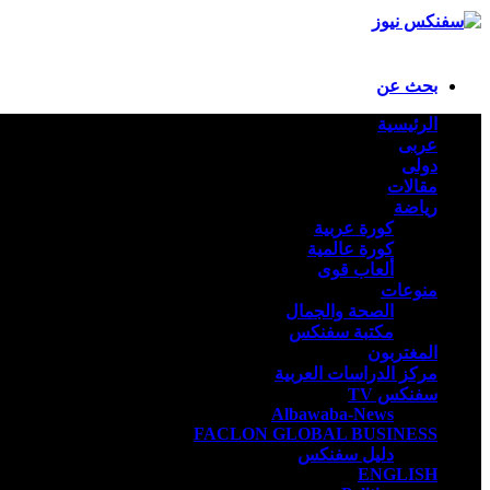
بحث عن
الرئيسية
عربى
دولى
مقالات
رياضة
كورة عربية
كورة عالمية
ألعاب قوى
منوعات
الصحة والجمال
مكتبة سفنكس
المغتربون
مركز الدراسات العربية
سفنكس TV
Albawaba-News
FACLON GLOBAL BUSINESS
دليل سفنكس
ENGLISH