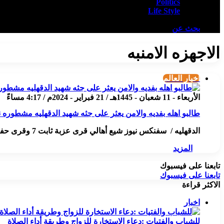
Politics
Life Style
بحث عن
الاجهزه الامنبه
أخبار العالم
الأربعاء - 11 شعبان - 1445هـ / 21 فبراير - 2024م / 4:17 مساءً
طالبو اهله بفديه والامن يعثر على جثه شهيد الدقهليه مشطوره 
الدقهليه / سفنكس نيوز شيع أهالي قرى عزبة ثابت 7 وقرى حفير شهاب الدين بستامونى بمحافظة الدقهلية . جثمان الطالب…
المزيد
تابعنا على فيسبوك
تابعنا على فيسبوك
الاكثر قراءة
اخبار
للشباب والفتيات :دعاء الاستخارة للزواج وطريقة أداء الصلاة