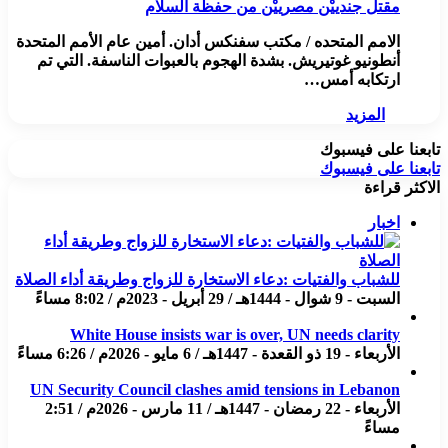
مقتل جندييْن مصرييْن من حفظة السلام
الامم المتحده / مكتب سفنكس أدان. أمين عام الأمم المتحدة
أنطونيو غوتيريش. بشدة الهجوم بالعبوات الناسفة. التي تم
ارتكابه أمس…
المزيد
تابعنا على فيسبوك
تابعنا على فيسبوك
الاكثر قراءة
اخبار
للشباب والفتيات :دعاء الاستخارة للزواج وطريقة أداء الصلاة
السبت - 9 شوال - 1444هـ / 29 أبريل - 2023م / 8:02 مساءً
White House insists war is over, UN needs clarity
الأربعاء - 19 ذو القعدة - 1447هـ / 6 مايو - 2026م / 6:26 مساءً
UN Security Council clashes amid tensions in Lebanon
الأربعاء - 22 رمضان - 1447هـ / 11 مارس - 2026م / 2:51
مساءً