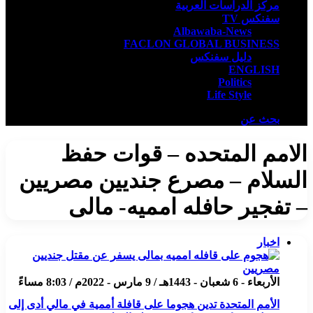
مركز الدراسات العربية
سفنكس TV
Albawaba-News
FACLON GLOBAL BUSINESS
دليل سفنكس
ENGLISH
Politics
Life Style
بحث عن
الامم المتحده – قوات حفظ
السلام – مصرع جنديين مصريين
– تفجير حافله امميه- مالى
اخبار
الأربعاء - 6 شعبان - 1443هـ / 9 مارس - 2022م / 8:03 مساءً
الأمم المتحدة تدين هجوما على قافلة أممية في مالي أدى إلى