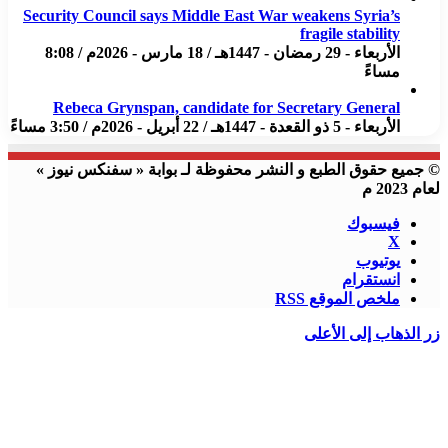
Security Council says Middle East War weakens Syria’s
fragile stability
الأربعاء - 29 رمضان - 1447هـ / 18 مارس - 2026م / 8:08
مساءً
Rebeca Grynspan, candidate for Secretary General
الأربعاء - 5 ذو القعدة - 1447هـ / 22 أبريل - 2026م / 3:50 مساءً
© جميع حقوق الطبع و النشر محفوظة لـ بوابة « سفنكس نيوز »
لعام 2023 م
فيسبوك
X
يوتيوب
انستقرام
ملخص الموقع RSS
زر الذهاب إلى الأعلى