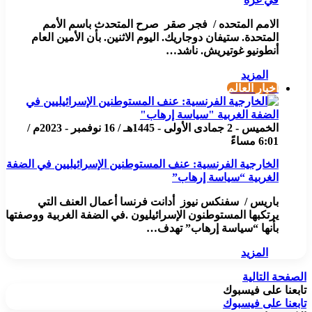
الامم المتحده / فجر صقر صرح المتحدث باسم الأمم
المتحدة. ستيفان دوجاريك. اليوم الاثنين. بأن الأمين العام
أنطونيو غوتيريش. ناشد…
المزيد
أخبار العالم
الخميس - 2 جمادى الأولى - 1445هـ / 16 نوفمبر - 2023م /
6:01 مساءً
الخارجية الفرنسية: عنف المستوطنين الإسرائيليين في الضفة
الغربية “سياسة إرهاب”
باريس / سفنكس نيوز أدانت فرنسا أعمال العنف التي
يرتكبها المستوطنون الإسرائيليون .في الضفة الغربية ووصفتها
بأنها “سياسة إرهاب” تهدف…
المزيد
الصفحة التالية
تابعنا على فيسبوك
تابعنا على فيسبوك