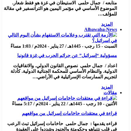
متابعه / جمال حلمى الاستيطان في غزة هو فقط شعار.
الموضوع الأساسي في مؤتمر اليمين هو الترانسفير في مقالة
للمؤلف…
المزيد
Albawaba-News
السبت - 15 رجب - 1445هـ / 27 يناير - 2024م / 1:03 مساءً
مسؤولية “إسرائيل” عن جرائم الحرب في غزة قانونيا
اعداد / جمال حلمى نصوص القانون الدولي. والاتفاقيات
الدولية. والنظام الأساسي للمحكمة الجنائية الدولية. كأدلة
لتجريم الممارسات الإسرائيلية في الأراضي…
المزيد
مقالات
الأثنين - 10 رجب - 1445هـ / 22 يناير - 2024م / 5:17 مساءً
قراءة في معتقدات حاخامات إسرائيل من مواقعهم
قراءه يقدمها : جمال حلمى حاخامات إسرائيل تبث الرعب
في قلب نتنياهو وحكومتة والجنود وشددوا علي العقيدة