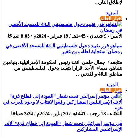
لإطلاق النار…
المزيد
أخبار العالم
الأثنين - 9 شعبان - 1445هـ / 19 فبراير - 2024م / 8:05 صباحًا
نتنياهو قرر تقييد دخول فلسطينيي الـ48 للمسجد الأقصى في
رمضان استجابة لطلب بن غفير
متابعه / جمال حلمى اتخذ رئيس الحكومة الإسرائيلية. بنيامين
نتنياهو. مساء الأحد. قرارا بتقييد دخول الفلسطينيين من
مناطق الـ48 والقدس…
المزيد
أخبار العالم
الثلاثاء - 18 رجب - 1445هـ / 30 يناير - 2024م / 3:34 صباحًا
في مؤتمر إسرائيلي تحت شعار “العودة إلى قطاع غزة” ألاف
الإسرائيليين المشاركين