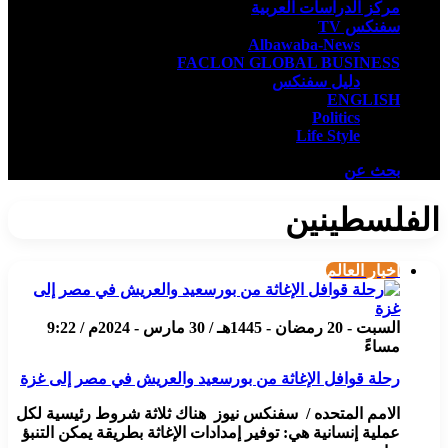
مركز الدراسات العربية
سفنكس TV
Albawaba-News
FACLON GLOBAL BUSINESS
دليل سفنكس
ENGLISH
Politics
Life Style
بحث عن
الفلسطينين
أخبار العالم
السبت - 20 رمضان - 1445هـ / 30 مارس - 2024م / 9:22
مساءً
رحلة قوافل الإغاثة من بورسعيد والعريش في مصر إلى غزة
الامم المتحده / سفنكس نيوز هناك ثلاثة شروط رئيسية لكل
عملية إنسانية هي: توفير إمدادات الإغاثة بطريقة يمكن التنبؤ