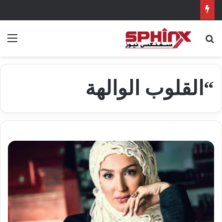
بحث عن
الق
“القلوب الوالهة