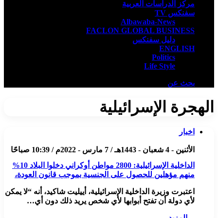
مركز الدراسات العربية
سفنكس TV
Albawaba-News
FACLON GLOBAL BUSINESS
دليل سفنكس
ENGLISH
Politics
Life Style
بحث عن
الهجرة الإسرائيلية
اخبار
الأثنين - 4 شعبان - 1443هـ / 7 مارس - 2022م / 10:39 صباحًا
الداخلية الإسرائيلية: 2800 مواطن أوكراني دخلوا البلاد 10%
منهم مؤهلين للحصول على الجنسية بموجب قانون العودة،
اعتبرت وزيرة الداخلية الإسرائيلية، أييليت شاكيد، أنه “لا يمكن
لأي دولة أن تفتح أبوابها لأي شخص يريد ذلك دون أي…
المزيد