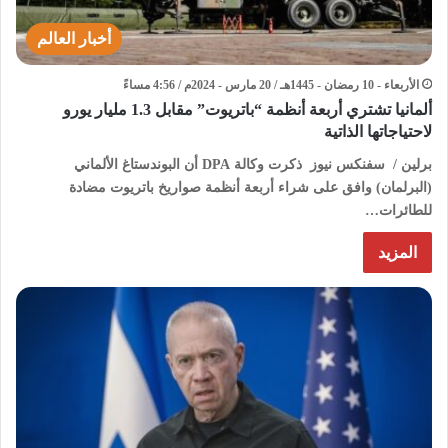
أخبار العالم
الأربعاء - 10 رمضان - 1445هـ / 20 مارس - 2024م / 4:56 مساءً
ألمانيا تشتري أربعة أنظمة “باتريوت” مقابل 1.3 مليار يورو
لاحتياجاتها الذاتية
برلين / سفنكس نيوز ذكرت وكالة DPA أن البوندستاغ الألماني
(البرلمان) وافق على شراء أربعة أنظمة صواريخ باتريوت مضادة
للطائرات…
المزيد