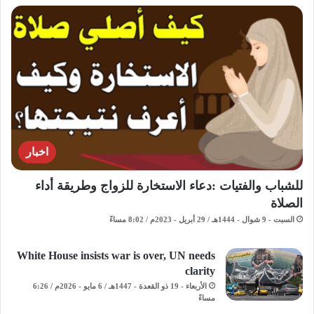
اخبار
للشباب والفتيات :دعاء الاستخارة للزواج وطريقة أداء
الصلاة
السبت - 9 شوال - 1444هـ / 29 أبريل - 2023م / 8:02 مساءً
White House insists war is over, UN needs
clarity
الأربعاء - 19 ذو القعدة - 1447هـ / 6 مايو - 2026م / 6:26
مساءً