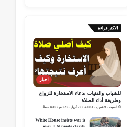
الاكثر قراءة
اخبار
للشباب والفتيات :دعاء الاستخارة للزواج
وطريقة أداء الصلاة
السبت - 9 شوال - 1444هـ / 29 أبريل - 2023م / 8:02 مساءً
White House insists war is
over, UN needs clarity