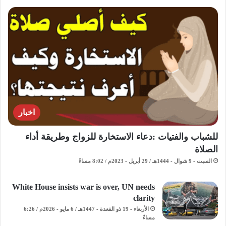
اخبار
للشباب والفتيات :دعاء الاستخارة للزواج وطريقة أداء
الصلاة
السبت - 9 شوال - 1444هـ / 29 أبريل - 2023م / 8:02 مساءً
White House insists war is over, UN needs
clarity
الأربعاء - 19 ذو القعدة - 1447هـ / 6 مايو - 2026م / 6:26
مساءً