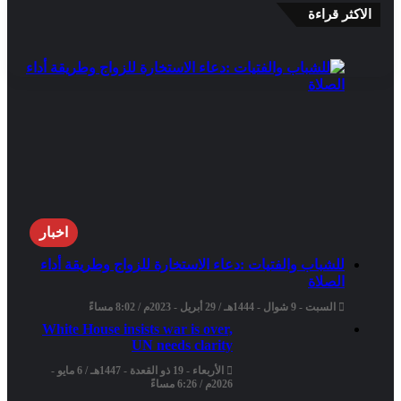
الاكثر قراءة
اخبار
للشباب والفتيات :دعاء الاستخارة للزواج وطريقة أداء
الصلاة
السبت - 9 شوال - 1444هـ / 29 أبريل - 2023م / 8:02 مساءً
White House insists war is over,
UN needs clarity
الأربعاء - 19 ذو القعدة - 1447هـ / 6 مايو -
2026م / 6:26 مساءً