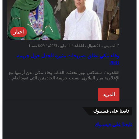
اخبار
الخميس - 21 شوال - 1444هـ / 11 مايو - 2023م / 6:29 مساءً
وفاء مكي تطلق تصريحات مثيرة للجدل حول جريمة
2001
القاهره / سفنكس نيوز تحدثت الفنانة وفاء مكي. عن أزمتها مع
الإعلامية ميار الببلاوي. بسبب جريمة الخادمتين التي تعود لعام…
المزيد
تابعنا على فيسبوك
تابعنا على فيسبوك