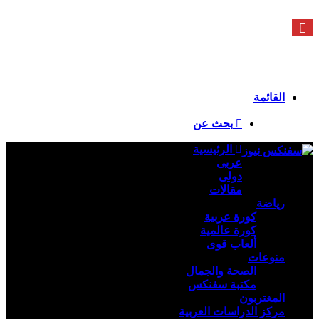
الجمعة - 7 أغسطس - 2026 / 10:05 مساءً
فيسبوك
X
يوتيوب
انستقرام
ملخص الموقع RSS
تسجيل الدخول
القائمة
بحث عن
الرئيسية
عربى
دولى
مقالات
رياضة
كورة عربية
كورة عالمية
ألعاب قوى
منوعات
الصحة والجمال
مكتبة سفنكس
المغتربون
مركز الدراسات العربية