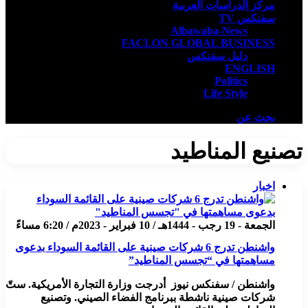
مركز الدراسات العربية
سفنكس TV
Albawaba-News
FACLON GLOBAL BUSINESS
دليل سفنكس
ENGLISH
Politics
Life Style
بحث عن
تصنيع المناطيد
اخبار
الجمعة - 19 رجب - 1444هـ / 10 فبراير - 2023م / 6:20 مساءً
واشنطن تدرج 6 شركات صينية على القائمة السوداء بدعوى
مساهمتها في “تجسس المناطيد”
واشنطن / سفنكس نيوز أدرجت وزارة التجارة الأمريكية. ستّ
شركات صينية ناشطة ببرنامج الفضاء الصيني. وتصنيع