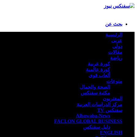
بحث عن
الرئيسية
عربى
دولى
مقالات
رياضة
كورة عربية
كورة عالمية
ألعاب قوى
منوعات
الصحة والجمال
مكتبة سفنكس
المغتربون
مركز الدراسات العربية
سفنكس TV
Albawaba-News
FACLON GLOBAL BUSINESS
دليل سفنكس
ENGLISH