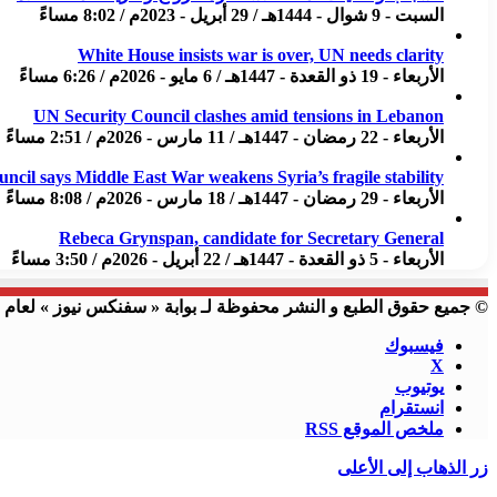
السبت - 9 شوال - 1444هـ / 29 أبريل - 2023م / 8:02 مساءً
White House insists war is over, UN needs clarity
الأربعاء - 19 ذو القعدة - 1447هـ / 6 مايو - 2026م / 6:26 مساءً
UN Security Council clashes amid tensions in Lebanon
الأربعاء - 22 رمضان - 1447هـ / 11 مارس - 2026م / 2:51 مساءً
uncil says Middle East War weakens Syria’s fragile stability
الأربعاء - 29 رمضان - 1447هـ / 18 مارس - 2026م / 8:08 مساءً
Rebeca Grynspan, candidate for Secretary General
الأربعاء - 5 ذو القعدة - 1447هـ / 22 أبريل - 2026م / 3:50 مساءً
© جميع حقوق الطبع و النشر محفوظة لـ بوابة « سفنكس نيوز » لعام 2023 م
فيسبوك
X
يوتيوب
انستقرام
ملخص الموقع RSS
زر الذهاب إلى الأعلى