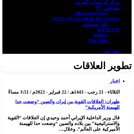
مركز الدراسات العربية
سفنكس TV
Albawaba-News
FACLON GLOBAL BUSINESS
دليل سفنكس
ENGLISH
Politics
Life Style
بحث عن
تطوير العلاقات
اخبار
الثلاثاء - 21 رجب - 1443هـ / 22 فبراير - 2022م / 3:51 مساءً
طهران: العلاقات القوية بين إيران والصين “وضعت حدا
للهيمنة الأمريكية”
قال وزير الداخلية الإيراني أحمد وحيدي إن العلاقات “القوية
والاستراتيجية” بين بلاده والصين “وضعت حدا للهيمنة
الأميركية على العالم”. وخلال…