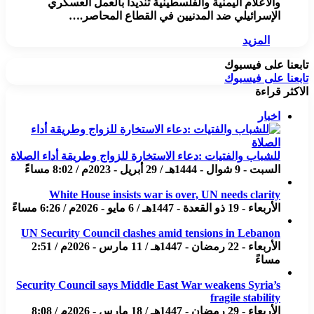
والأعلام اليمنية والفلسطينية تنديدا بالعمل العسكري
الإسرائيلي ضد المدنيين في القطاع المحاصر.…
المزيد
تابعنا على فيسبوك
تابعنا على فيسبوك
الاكثر قراءة
اخبار
للشباب والفتيات :دعاء الاستخارة للزواج وطريقة أداء الصلاة
السبت - 9 شوال - 1444هـ / 29 أبريل - 2023م / 8:02 مساءً
White House insists war is over, UN needs clarity
الأربعاء - 19 ذو القعدة - 1447هـ / 6 مايو - 2026م / 6:26 مساءً
UN Security Council clashes amid tensions in Lebanon
الأربعاء - 22 رمضان - 1447هـ / 11 مارس - 2026م / 2:51
مساءً
Security Council says Middle East War weakens Syria’s
fragile stability
الأربعاء - 29 رمضان - 1447هـ / 18 مارس - 2026م / 8:08