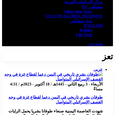
مركز الدراسات العربية
سفنكس TV
Albawaba-News
FACLON GLOBAL BUSINESS
دليل سفنكس
ENGLISH
Politics
Life Style
بحث عن
تعز
عربى
الأربعاء - 3 ربيع الثاني - 1445هـ / 18 أكتوبر - 2023م / 4:31
مساءً
طوفان بشري تاريخي في اليمن دعما لقطاع غزة في وجه
القصف الإسرائيلي المتواصل
شهدت العاصمة اليمنية صنعاء طوفانا بشريا يحمل الرايات