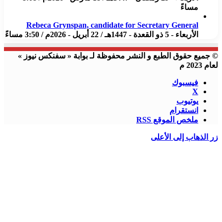
مساءً
Rebeca Grynspan, candidate for Secretary General
الأربعاء - 5 ذو القعدة - 1447هـ / 22 أبريل - 2026م / 3:50 مساءً
© جميع حقوق الطبع و النشر محفوظة لـ بوابة « سفنكس نيوز »
لعام 2023 م
فيسبوك
X
يوتيوب
انستقرام
ملخص الموقع RSS
زر الذهاب إلى الأعلى