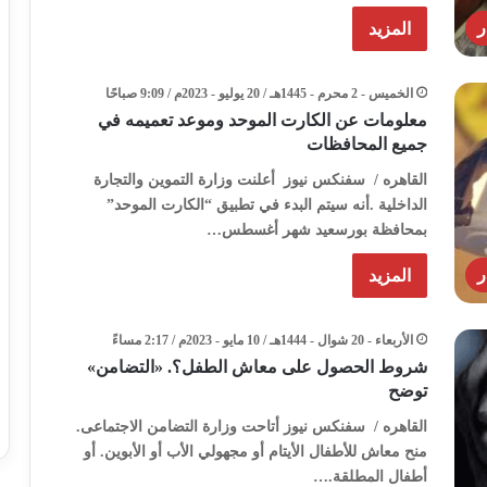
ر
المزيد
الخميس - 2 محرم - 1445هـ / 20 يوليو - 2023م / 9:09 صباحًا
معلومات عن الكارت الموحد وموعد تعميمه في
جميع المحافظات
القاهره / سفنكس نيوز أعلنت وزارة التموين والتجارة
الداخلية .أنه سيتم البدء في تطبيق “الكارت الموحد”
بمحافظة بورسعيد شهر أغسطس…
ر
المزيد
الأربعاء - 20 شوال - 1444هـ / 10 مايو - 2023م / 2:17 مساءً
شروط الحصول على معاش الطفل؟. «التضامن»
توضح
القاهره / سفنكس نيوز أتاحت وزارة التضامن الاجتماعى.
منح معاش للأطفال الأيتام أو مجهولي الأب أو الأبوين. أو
أطفال المطلقة.…