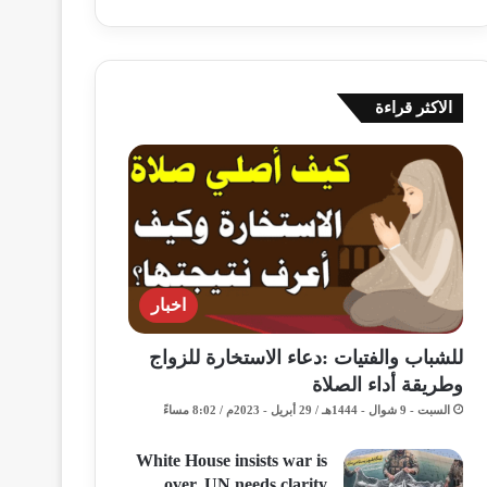
الاكثر قراءة
اخبار
للشباب والفتيات :دعاء الاستخارة للزواج
وطريقة أداء الصلاة
السبت - 9 شوال - 1444هـ / 29 أبريل - 2023م / 8:02 مساءً
White House insists war is
over, UN needs clarity