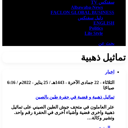
سفنكس TV
Albawaba-News
FACLON GLOBAL BUSINESS
دليل سفنكس
ENGLISH
Politics
Life Style
بحث عن
تماثيل ذهبية
اخبار
الثلاثاء - 22 جمادى الآخرة - 1443هـ / 25 يناير - 2022م / 6:16
صباحًا
تماثيل ذهبية و فضية في حفرة طين بالصين
عثر العاملون في متحف جيش الطين الصيني على تماثيل
ذهبية واخرى فضية وأشياء أخرى في الحفرة رقم واحد.
وتشير وكالة…
المزيد