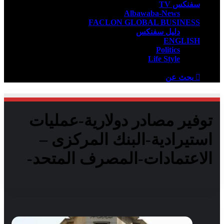
سفنكس TV
Albawaba-News
FACLON GLOBAL BUSINESS
دليل سفنكس
ENGLISH
Politics
Life Style
بحث عن
توفير مصادر دولارية-عمليات
استيرادية-البنك المركزى –
الاعتمادات-المصرف المتحد-