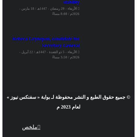
stability
الأربعاء - 29 رمضان - 1447هـ / 18 مارس -
2026م / 8:08 مساءً
Rebeca Grynspan, candidate for
Secretary General
الأربعاء - 5 ذو القعدة - 1447هـ / 22 أبريل -
2026م / 3:50 مساءً
© جميع حقوق الطبع و النشر محفوظة لـ بوابة « سفنكس نيوز »
لعام 2023 م
ملخص