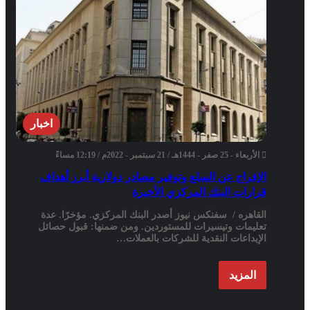
اخبار
الأربعاء - 25 صفر - 1444هـ / 21 سبتمبر - 2022م / 12:19 مساءً
الإفراج عن السلع وتوفير مصادر دولارية أبرز أهداف
قرارات البنك المركزي الأخيرة
القاهره / سفنكس نيوز أصدر البنك المركزي. مؤخرًا. عدة
تعليمات وتيسيرات للمستوردين. ومن ضمنها: قبول حصائل
الإيداعات النقدية للشركات بالعملات…
المزيد