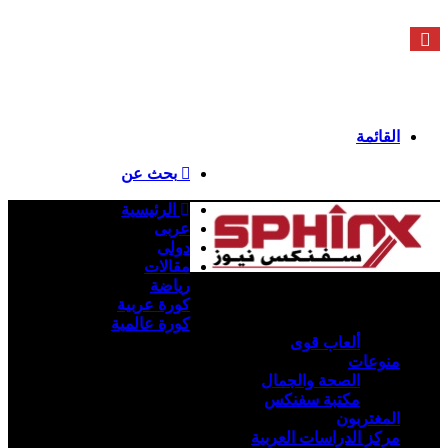
السبت - 8 أغسطس - 2026 / 5:07 مساءً
فيسبوك
X
يوتيوب
انستقرام
ملخص الموقع RSS
تسجيل الدخول
القائمة
بحث عن
الرئيسية
عربى
دولى
مقالات
رياضة
كورة عربية
كورة عالمية
ألعاب قوى
منوعات
الصحة والجمال
مكتبة سفنكس
المغتربون
مركز الدراسات العربية