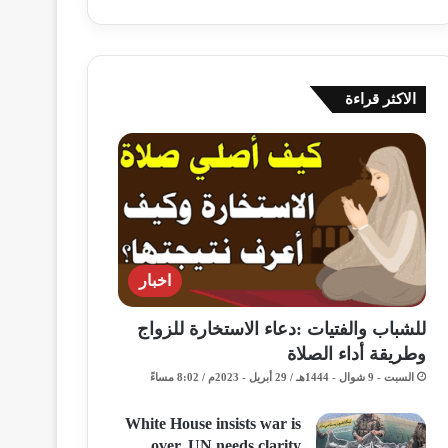
الاكثر قراءة
اخبار
للشباب والفتيات :دعاء الاستخارة للزواج
وطريقة أداء الصلاة
السبت - 9 شوال - 1444هـ / 29 أبريل - 2023م / 8:02 مساءً
White House insists war is
over, UN needs clarity