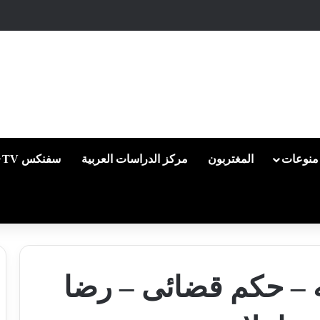
منوعات
المغتربون
مركز الدراسات العربية
سفنكس TV
 – حكم قضائى – رضا